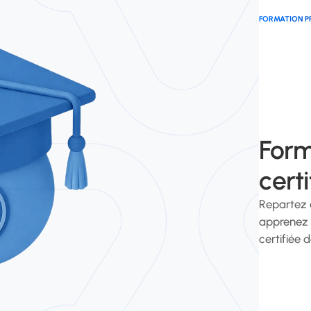
FORMATION P
Form
certi
Repartez a
apprenez 
certifiée 
Découvr