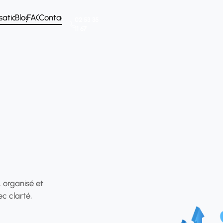
sations
Blog
FAQ
Contact
02 53 35
11 67
, organisé et
ec clarté,