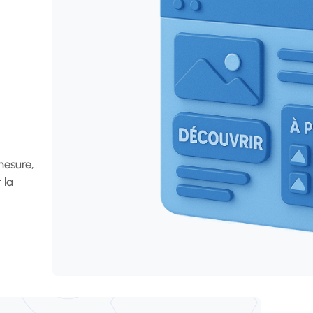
mesure,
 la