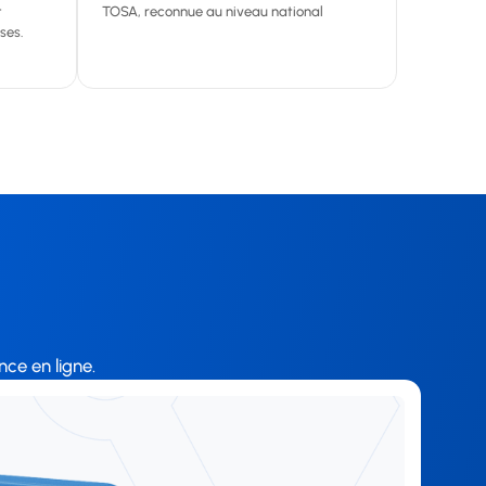
t
TOSA, reconnue au niveau national
ses.
nce en ligne.