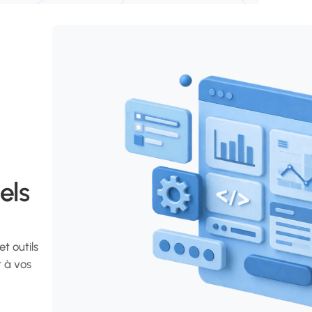
els
t outils
t à vos